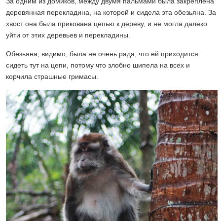
За одним из домиков, между двумя пальмами была закреплена
деревянная перекладина, на которой и сидела эта обезьяна. За
хвост она была прикована цепью к дереву, и не могла далеко
уйти от этих деревьев и перекладины.
Обезьяна, видимо, была не очень рада, что ей приходится
сидеть тут на цепи, потому что злобно шипела на всех и
корчила страшные гримасы.