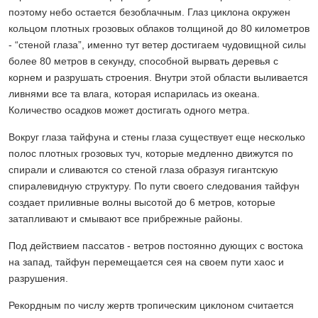
поэтому небо остается безоблачным. Глаз циклона окружен
кольцом плотных грозовых облаков толщиной до 80 километров
- “стеной глаза”, именно тут ветер достигаем чудовищной силы
более 80 метров в секунду, способной вырвать деревья с
корнем и разрушать строения. Внутри этой области выливается
ливнями все та влага, которая испарилась из океана.
Количество осадков может достигать одного метра.
Вокруг глаза тайфуна и стены глаза существует еще несколько
полос плотных грозовых туч, которые медленно движутся по
спирали и сливаются со стеной глаза образуя гигантскую
спиралевидную структуру. По пути своего следования тайфун
создает приливные волны высотой до 6 метров, которые
затапливают и смывают все прибрежные районы.
Под действием пассатов - ветров постоянно дующих с востока
на запад, тайфун перемещается сея на своем пути хаос и
разрушения.
Рекордным по числу жертв тропическим циклоном считается