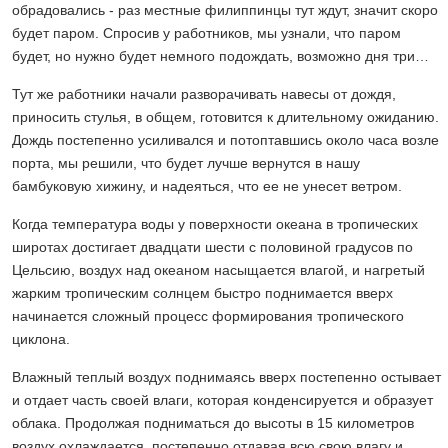
обрадовались - раз местные филиппинцы тут ждут, значит скоро
будет паром. Спросив у работников, мы узнали, что паром
будет, но нужно будет немного подождать, возможно дня три…
Тут же работники начали разворачивать навесы от дождя,
приносить стулья, в общем, готовится к длительному ожиданию.
Дождь постепенно усиливался и потоптавшись около часа возле
порта, мы решили, что будет лучше вернутся в нашу
бамбуковую хижину, и надеяться, что ее не унесет ветром.
Когда температура воды у поверхности океана в тропических
широтах достигает двадцати шести с половиной градусов по
Цельсию, воздух над океаном насыщается влагой, и нагретый
жарким тропическим солнцем быстро поднимается вверх
начинается сложный процесс формирования тропического
циклона.
Влажный теплый воздух поднимаясь вверх постепенно остывает
и отдает часть своей влаги, которая конденсируется и образует
облака. Продолжая подниматься до высоты в 15 километров
воздух охлаждается, постепенно отдавая всю свою влагу и