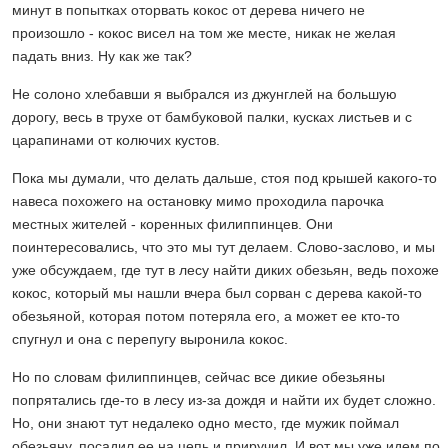
минут в попытках оторвать кокос от дерева ничего не
произошло - кокос висел на том же месте, никак не желая
падать вниз. Ну как же так?
Не солоно хлебавши я выбрался из джунглей на большую
дорогу, весь в трухе от бамбуковой палки, кусках листьев и с
царапинами от колючих кустов.
Пока мы думали, что делать дальше, стоя под крышей какого-то
навеса похожего на остановку мимо проходила парочка
местных жителей - коренных филиппинцев. Они
поинтересовались, что это мы тут делаем. Слово-заслово, и мы
уже обсуждаем, где тут в лесу найти диких обезьян, ведь похоже
кокос, который мы нашли вчера был сорван с дерева какой-то
обезьяной, которая потом потеряла его, а может ее кто-то
спугнул и она с перепугу выронила кокос.
Но по словам филиппинцев, сейчас все дикие обезьяны
попрятались где-то в лесу из-за дождя и найти их будет сложно.
Но, они знают тут недалеко одно место, где мужик поймал
обезьяну, посадил ее на цепь и приручил. И вот мы уже идем по