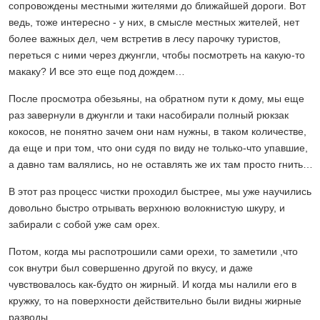
сопровождены местными жителями до ближайшей дороги. Вот
ведь, тоже интересно - у них, в смысле местных жителей, нет
более важных дел, чем встретив в лесу парочку туристов,
переться с ними через джунгли, чтобы посмотреть на какую-то
макаку? И все это еще под дождем…
После просмотра обезьяны, на обратном пути к дому, мы еще
раз завернули в джунгли и таки насобирали полный рюкзак
кокосов, не понятно зачем они нам нужны, в таком количестве,
да еще и при том, что они судя по виду не только-что упавшие,
а давно там валялись, но не оставлять же их там просто гнить…
В этот раз процесс чистки проходил быстрее, мы уже научились
довольно быстро отрывать верхнюю волокнистую шкуру, и
забирали с собой уже сам орех.
Потом, когда мы распотрошили сами орехи, то заметили ,что
сок внутри был совершенно другой по вкусу, и даже
чувствовалось как-будто он жирный. И когда мы налили его в
кружку, то на поверхности действительно были видны жирные
разводы.