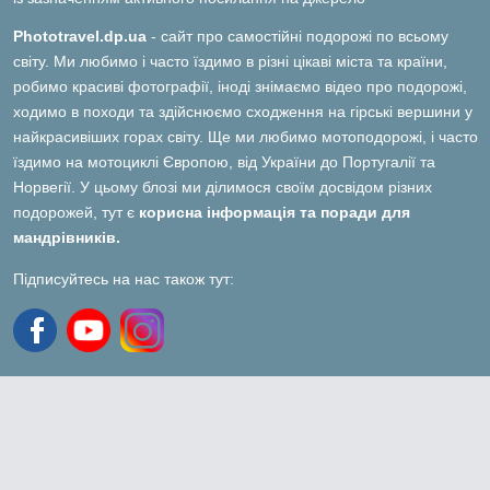
Phototravel.dp.ua
- сайт про самостійні подорожі по всьому
світу. Ми любимо і часто їздимо в різні цікаві міста та країни,
робимо красиві фотографії, іноді знімаємо відео про подорожі,
ходимо в походи та здійснюємо сходження на гірські вершини у
найкрасивіших горах світу. Ще ми любимо мотоподорожі, і часто
їздимо на мотоциклі Європою, від України до Португалії та
Норвегії. У цьому блозі ми ділимося своїм досвідом різних
подорожей, тут є
корисна інформація та поради для
мандрівників.
Підписуйтесь на нас також тут: