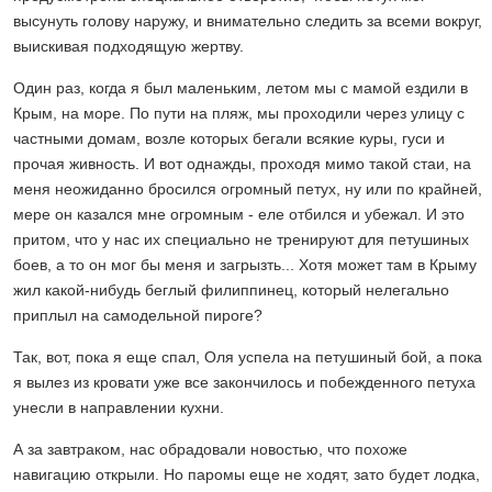
высунуть голову наружу, и внимательно следить за всеми вокруг,
выискивая подходящую жертву.
Один раз, когда я был маленьким, летом мы с мамой ездили в
Крым, на море. По пути на пляж, мы проходили через улицу с
частными домам, возле которых бегали всякие куры, гуси и
прочая живность. И вот однажды, проходя мимо такой стаи, на
меня неожиданно бросился огромный петух, ну или по крайней,
мере он казался мне огромным - еле отбился и убежал. И это
притом, что у нас их специально не тренируют для петушиных
боев, а то он мог бы меня и загрызть... Хотя может там в Крыму
жил какой-нибудь беглый филиппинец, который нелегально
приплыл на самодельной пироге?
Так, вот, пока я еще спал, Оля успела на петушиный бой, а пока
я вылез из кровати уже все закончилось и побежденного петуха
унесли в направлении кухни.
А за завтраком, нас обрадовали новостью, что похоже
навигацию открыли. Но паромы еще не ходят, зато будет лодка,