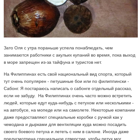
Зато Оля с утра пораньше успела понаблюдать, чем
занимаются работники с акульих купаний во время, пока выход
в море запрещен из-за тайфуна и туристов нет.
На Филиппинах есть свой национальный вид спорта, который
тут очень популярен - петушиные бои или по филиппински -
Сабонг. Я постараюсь написать о сабонге отдельный рассказ,
если не забуду. На Филиппинах очень часто можно встретить
людей, которые едут куда-нибудь с петухом или несколькими -
на автобусе, на мопеде или на самолете. Некоторые компании
даже предоставляют специальные коробки с ручкой как у
чемодана и дырками для вентиляции куда можно посадить
своего боевого петуха и лететь с ним в салоне. Иногда даже
предусмотрена специальное отверстие, чтобы петух мог