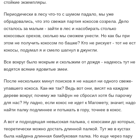
стойкие экземпляры.
Периодически в лесу что-то с шумом падало, мы уже
обрадовались, что это свежая партия кокосов созрела. Дело
осталось за малым - зайти в лес и насобирать столько
кокосовых орехов, сколько мы сможем унести. Но как бы при
этом не получить кокосом по башке? Кто не рискует - тот не ест
кокосы, подумал я и смело шагнул в джунгли.
Все вокруг было мокрым и скользким от дождя - надеюсь тут не
водятся всякие ядовитые змеи.
После нескольких минут поисков я не нашел ни одного свеже-
упавшего кокоса. Как-же так? Ведь вот они, висят на каждом
дереве вокруг, почему же тайфун не сбросил хотя бы парочку
для нас? Ну ладно, если кокос не идет к Магомету, значит, надо
найти палку подлиннее и потыкать в гору, точнее в кокос.
А вот и подходящая невысокая пальма, с кокосами до которых,
теоретически можно достать длинной палкой. Тут же в кустах
была найдена длинная бамбуковая палка. Но еще через пару