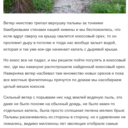
Ветер неистово трепал верхушку пальмы за тонкими
бамбуковыми стенами нашей хижины и мы беспокоились, что
если вдруг сверху на крышу свалится кокосовый орех, то он
проломит дыру в потолке и тогда нас вообще зальет водой,
которая и так уже кое-где начинает капать с дырявой крыши.
Но кокос все не падал, и мы решили пойти погулять в кокосовый
лес, где мы накануне распотрошили найденный кокосовый орех.
Наверняка ветер насбивал там множество новых орехов и пока
все местные филиппинцы прячутся по домам мы насобираем
целый мешок кокосов.
Сильный ветер с порывами нес над землей водяную пыль, это
даже не было похоже на обычный дождь, не было каких-то
отдельных капель, была просто сплошная пелена мелких брызг.
Пальмы раскачивались из стороны в сторону, но к удивлению не
ломались, видимо миллионы лет эволюции отобрали самые