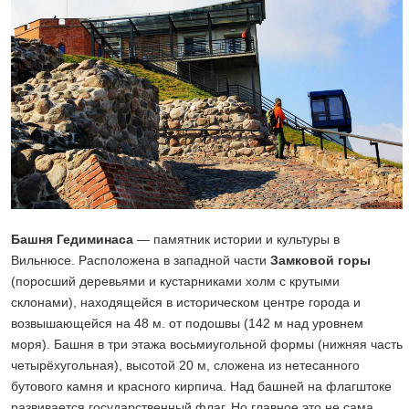
Башня Гедиминаса
— памятник истории и культуры в
Вильнюсе. Расположена в западной части
Замковой горы
(поросший деревьями и кустарниками холм с крутыми
склонами), находящейся в историческом центре города и
возвышающейся на 48 м. от подошвы (142 м над уровнем
моря). Башня в три этажа восьмиугольной формы (нижняя часть
четырёхугольная), высотой 20 м, сложена из нетесанного
бутового камня и красного кирпича. Над башней на флагштоке
развивается государственный флаг. Но главное это не сама