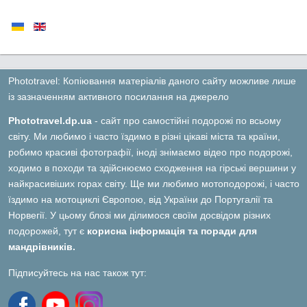
Phototravel: Копіювання матеріалів даного сайту можливе лише
із зазначенням активного посилання на джерело
Phototravel.dp.ua
- сайт про самостійні подорожі по всьому
світу. Ми любимо і часто їздимо в різні цікаві міста та країни,
робимо красиві фотографії, іноді знімаємо відео про подорожі,
ходимо в походи та здійснюємо сходження на гірські вершини у
найкрасивіших горах світу. Ще ми любимо мотоподорожі, і часто
їздимо на мотоциклі Європою, від України до Португалії та
Норвегії. У цьому блозі ми ділимося своїм досвідом різних
подорожей, тут є
корисна інформація та поради для
мандрівників.
Підписуйтесь на нас також тут: