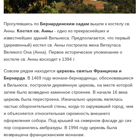
Прогулявшись по
Бернардинским садам
вышли к костелу св.
Анны.
Костел св. Анны
- одно из прекраснейших и
известнейших зданий Вильнюса. Предполагается, что первый
(деревянный) костел св. Анны построила жена Витаутаса
Великого Она (Анна). Первое историческое упоминание о
костеле св. Анны восходит к 1394 г.
Совсем рядом находится
церковь святых Франциска и
Бернарда
. В 1469 году монахи-бернардинцы, обосновавшиеся
в Вильнюсе, построили деревянную церковь, на месте которой
затем было возведено каменное строение. В начале 16 века
церковь была перестроена. Изначально церковь являлась
частью оборонительной стены, когда-то окружавшей город, чем
и объясняется относительная скромность внешнего
оформления собора. Под крышей на северном фасаде до сих
пор сохранились амбразуры. В 1994 году церковь была
возвращена францисканским монахам.