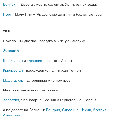
Боливия
- Дорога смерти, солончак Уюни, рынок ведьм
Перу -
Мачу-Пикчу, Амазонские джунгли и Радужные горы
2018
Начало 100 дневной поездка в Южную Америку
Эквадор
Швейцария
и
Франция
- ворота в Альпы
Кыргызстан
- восхождение на пик Хан-Тенгри
Мадагаскар
- затерянный мир лемуров
Майская поездка по Балканам
Хорватия
, Черногория, Босния и Герцеговина, Сербия
а по дороге на Балканы:
Венгрия
,
Словакия
,
Чехия
,
Австрия
,
Словения