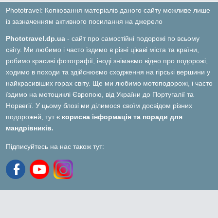
Phototravel: Копіювання матеріалів даного сайту можливе лише
із зазначенням активного посилання на джерело
Phototravel.dp.ua
- сайт про самостійні подорожі по всьому
світу. Ми любимо і часто їздимо в різні цікаві міста та країни,
робимо красиві фотографії, іноді знімаємо відео про подорожі,
ходимо в походи та здійснюємо сходження на гірські вершини у
найкрасивіших горах світу. Ще ми любимо мотоподорожі, і часто
їздимо на мотоциклі Європою, від України до Португалії та
Норвегії. У цьому блозі ми ділимося своїм досвідом різних
подорожей, тут є
корисна інформація та поради для
мандрівників.
Підписуйтесь на нас також тут: